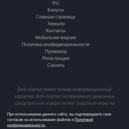
RU
Бонусы
Главная страница
Зеркало
Контакты
Мобильная версия
Политика конфиденциальности
Промокод
Регистрация
Скачать
Веб-портал имеет только информационный
характер. Веб-портал не принимает денежные
средства и не осуществляет азартные игры на
деньги.
При использовании данного сайта, вы подтверждаете свое
согласие на использование файлов и
Политикой
конфиденциальности.