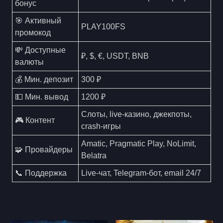
бонус
🎯 Активный
PLAY100FS
промокод
💸 Доступные
₽, $, €, USDT, BNB
валюты
💰 Мин. депозит
300 ₽
💵 Мин. вывод
1200 ₽
Слоты, live-казино, джекпоты,
🎮 Контент
crash‑игры
Amatic, Pragmatic Play, NoLimit,
🧩 Провайдеры
Belatra
📞 Поддержка
Live‑чат, Telegram‑бот, email 24/7