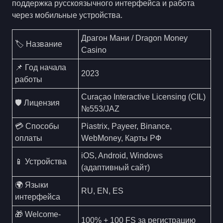
поддержка русскоязычного интерфейса и работа
через мобильные устройства.
Драгон Мани / Dragon Money
🏷 Название
Casino
📌 Год начала
2023
работы
Curaçao Interactive Licensing (CIL)
🛡 Лицензия
№553/JAZ
💳 Способы
Piastrix, Payeer, Binance,
оплаты
WebMoney, Карты РФ
iOS, Android, Windows
📱 Устройства
(адаптивный сайт)
🌍 Языки
RU, EN, ES
интерфейса
🎁 Welcome-
100% + 100 FS за регистрацию