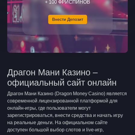
+ 100 ФРИСПИНОВ
Внести Депозит
Драгон Мани Казино –
официальный сайт онлайн
Драгон Мани Казино (Dragon Money Casino) является
современной лицензированной платформой для
онлайн‑игры, где пользователи могут
зарегистрироваться, внести средства и начать игру
на реальные деньги. На официальном сайте
доступен большой выбор слотов и live‑игр,