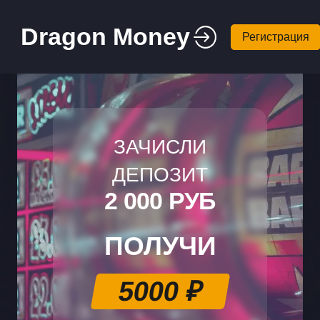
Dragon Money
Регистрация
ЗАЧИСЛИ
ДЕПОЗИТ
2 000 РУБ
ПОЛУЧИ
5000 ₽