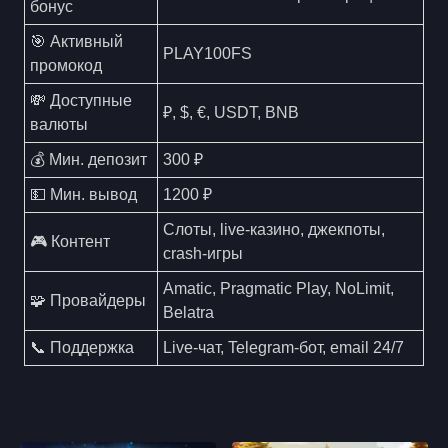
бонус
🎯 Активный
PLAY100FS
промокод
💸 Доступные
₽, $, €, USDT, BNB
валюты
💰 Мин. депозит
300 ₽
💵 Мин. вывод
1200 ₽
Слоты, live-казино, джекпоты,
🎮 Контент
crash‑игры
Amatic, Pragmatic Play, NoLimit,
🧩 Провайдеры
Belatra
📞 Поддержка
Live‑чат, Telegram‑бот, email 24/7