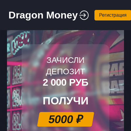
Dragon Money
Регистрация
ЗАЧИСЛИ
ДЕПОЗИТ
2 000 РУБ
ПОЛУЧИ
5000 ₽