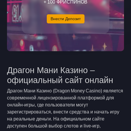
+ 100 ФРИСПИНОВ
Внести Депозит
Драгон Мани Казино –
официальный сайт онлайн
Драгон Мани Казино (Dragon Money Casino) является
современной лицензированной платформой для
онлайн‑игры, где пользователи могут
зарегистрироваться, внести средства и начать игру
на реальные деньги. На официальном сайте
доступен большой выбор слотов и live‑игр,