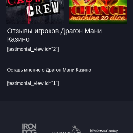
Отзывы игроков Драгон Мани
Казино
[testimonial_view id="2"]
Оставь мнение о Драгон Мани Казино
[testimonial_view id="1"]