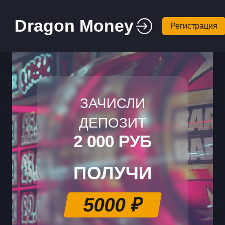
Dragon Money
Регистрация
ЗАЧИСЛИ
ДЕПОЗИТ
2 000 РУБ
ПОЛУЧИ
5000 ₽