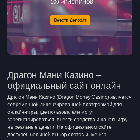
+ 100 ФРИСПИНОВ
Внести Депозит
Драгон Мани Казино –
официальный сайт онлайн
Драгон Мани Казино (Dragon Money Casino) является
современной лицензированной платформой для
онлайн‑игры, где пользователи могут
зарегистрироваться, внести средства и начать игру
на реальные деньги. На официальном сайте
доступен большой выбор слотов и live‑игр,