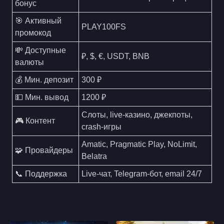
бонус
🎯 Активный
PLAY100FS
промокод
💸 Доступные
₽, $, €, USDT, BNB
валюты
💰 Мин. депозит
300 ₽
💵 Мин. вывод
1200 ₽
Слоты, live-казино, джекпоты,
🎮 Контент
crash‑игры
Amatic, Pragmatic Play, NoLimit,
🧩 Провайдеры
Belatra
📞 Поддержка
Live‑чат, Telegram‑бот, email 24/7