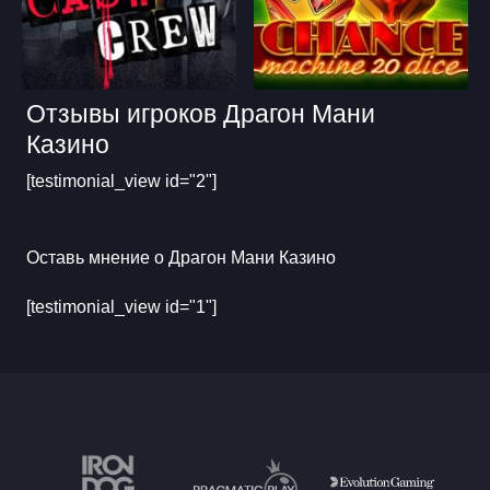
Отзывы игроков Драгон Мани
Казино
[testimonial_view id="2"]
Оставь мнение о Драгон Мани Казино
[testimonial_view id="1"]