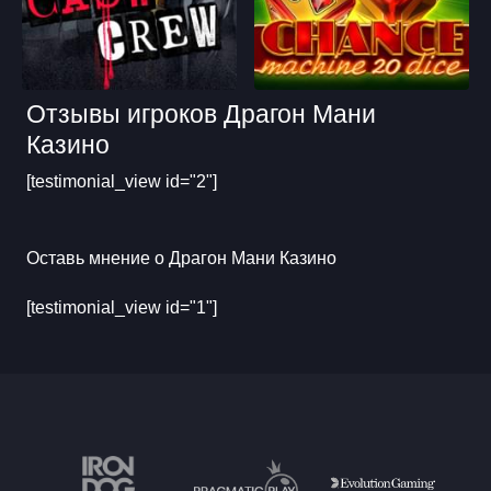
Отзывы игроков Драгон Мани
Казино
[testimonial_view id="2"]
Оставь мнение о Драгон Мани Казино
[testimonial_view id="1"]