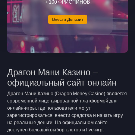
+ 100 ФРИСПИНОВ
Внести Депозит
Драгон Мани Казино –
официальный сайт онлайн
Драгон Мани Казино (Dragon Money Casino) является
современной лицензированной платформой для
онлайн‑игры, где пользователи могут
зарегистрироваться, внести средства и начать игру
на реальные деньги. На официальном сайте
доступен большой выбор слотов и live‑игр,