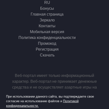
RU
Бонусы
Главная страница
Зеркало
Контакты
Мобильная версия
Политика конфиденциальности
Промокод
Регистрация
Скачать
Веб-портал имеет только информационный
характер. Веб-портал не принимает денежные
средства и не осуществляет азартные игры на
деньги.
При использовании данного сайта, вы подтверждаете свое
согласие на использование файлов и
Политикой
конфиденциальности.