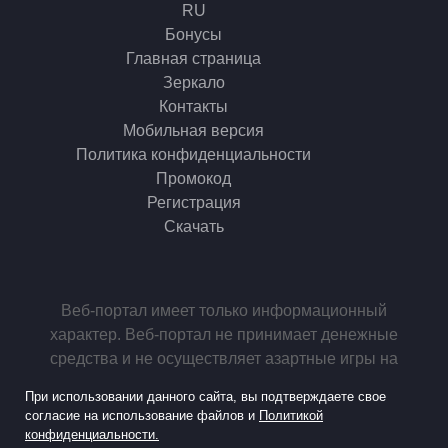
RU
Бонусы
Главная страница
Зеркало
Контакты
Мобильная версия
Политика конфиденциальности
Промокод
Регистрация
Скачать
Веб-портал имеет только информационный
характер. Веб-портал не принимает денежные
средства и не осуществляет азартные игры на
деньги.
При использовании данного сайта, вы подтверждаете свое
согласие на использование файлов и
Политикой
конфиденциальности.