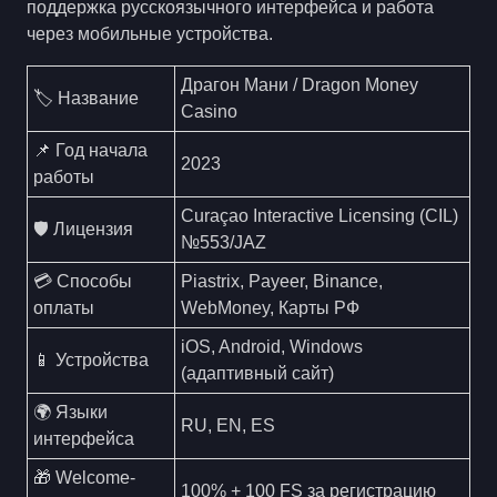
поддержка русскоязычного интерфейса и работа
через мобильные устройства.
Драгон Мани / Dragon Money
🏷 Название
Casino
📌 Год начала
2023
работы
Curaçao Interactive Licensing (CIL)
🛡 Лицензия
№553/JAZ
💳 Способы
Piastrix, Payeer, Binance,
оплаты
WebMoney, Карты РФ
iOS, Android, Windows
📱 Устройства
(адаптивный сайт)
🌍 Языки
RU, EN, ES
интерфейса
🎁 Welcome-
100% + 100 FS за регистрацию