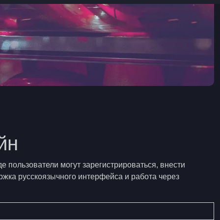
йн
е пользователи могут зарегистрироваться, внести
ержка русскоязычного интерфейса и работа через