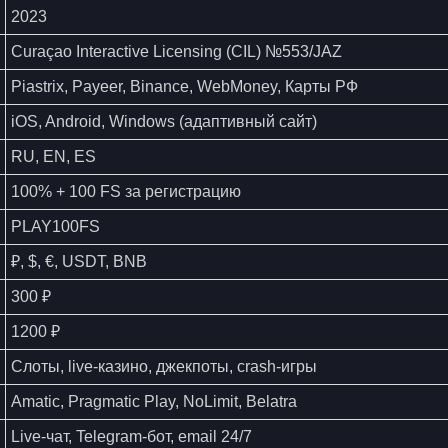
2023
Curaçao Interactive Licensing (CIL) №553/JAZ
Piastrix, Payeer, Binance, WebMoney, Карты РФ
iOS, Android, Windows (адаптивный сайт)
RU, EN, ES
100% + 100 FS за регистрацию
PLAY100FS
₽, $, €, USDT, BNB
300 ₽
1200 ₽
Слоты, live-казино, джекпоты, crash‑игры
Amatic, Pragmatic Play, NoLimit, Belatra
Live‑чат, Telegram‑бот, email 24/7