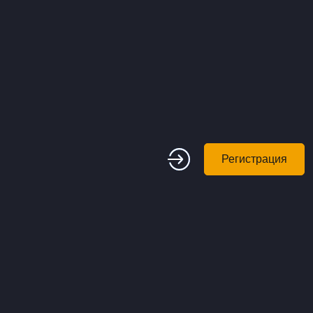
Регистрация