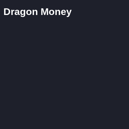
Dragon Money
ЗАЧИСЛИ ДЕПОЗИТ
2 000 РУБ
ПОЛУЧИ
5000 ₽
+ 100 ФРИСПИНОВ