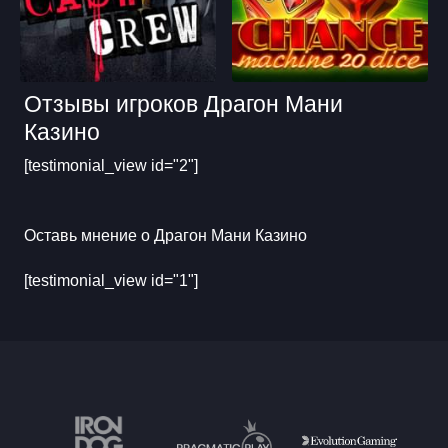
Отзывы игроков Драгон Мани
Казино
[testimonial_view id="2"]
Оставь мнение о Драгон Мани Казино
[testimonial_view id="1"]