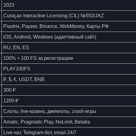
2023
Curaçao Interactive Licensing (CIL) №553/JAZ
Piastrix, Payeer, Binance, WebMoney, Карты РФ
iOS, Android, Windows (адаптивный сайт)
RU, EN, ES
100% + 100 FS за регистрацию
PLAY100FS
₽, $, €, USDT, BNB
300 ₽
1200 ₽
Слоты, live-казино, джекпоты, crash‑игры
Amatic, Pragmatic Play, NoLimit, Belatra
Live‑чат, Telegram‑бот, email 24/7