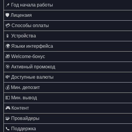
📌 Год начала работы
🛡 Лицензия
💳 Способы оплаты
📱 Устройства
🌍 Языки интерфейса
🎁 Welcome-бонус
🎯 Активный промокод
💸 Доступные валюты
💰 Мин. депозит
💵 Мин. вывод
🎮 Контент
🧩 Провайдеры
📞 Поддержка