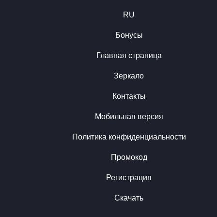
RU
Бонусы
Главная страница
Зеркало
Контакты
Мобильная версия
Политика конфиденциальности
Промокод
Регистрация
Скачать