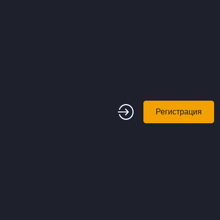
Регистрация