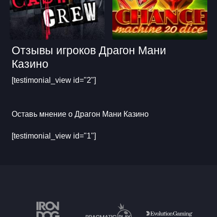
Отзывы игроков Драгон Мани
Казино
[testimonial_view id="2"]
Оставь мнение о Драгон Мани Казино
[testimonial_view id="1"]