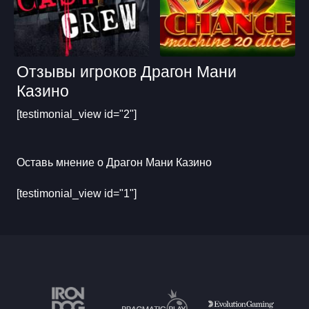
Отзывы игроков Драгон Мани
Казино
[testimonial_view id="2"]
Оставь мнение о Драгон Мани Казино
[testimonial_view id="1"]