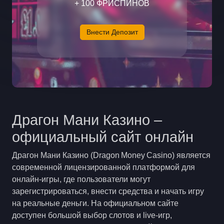
+ 100 ФРИСПИНОВ
Внести Депозит
Драгон Мани Казино –
официальный сайт онлайн
Драгон Мани Казино (Dragon Money Casino) является
современной лицензированной платформой для
онлайн‑игры, где пользователи могут
зарегистрироваться, внести средства и начать игру
на реальные деньги. На официальном сайте
доступен большой выбор слотов и live‑игр,