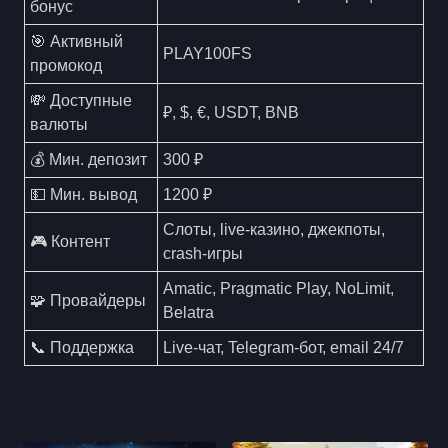
бонус
🎯 Активный
PLAY100FS
промокод
💸 Доступные
₽, $, €, USDT, BNB
валюты
💰 Мин. депозит
300 ₽
💵 Мин. вывод
1200 ₽
Слоты, live-казино, джекпоты,
🎮 Контент
crash‑игры
Amatic, Pragmatic Play, NoLimit,
🧩 Провайдеры
Belatra
📞 Поддержка
Live‑чат, Telegram‑бот, email 24/7