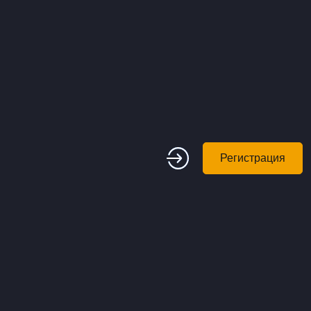
Регистрация