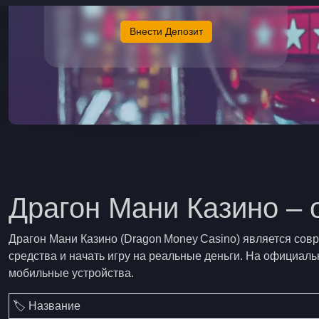
Внести Депозит
Драгон Мани Казино –
Драгон Мани Казино (Dragon Money Casino) является сов
средства и начать игру на реальные деньги. На официаль
мобильные устройства.
🏷 Название