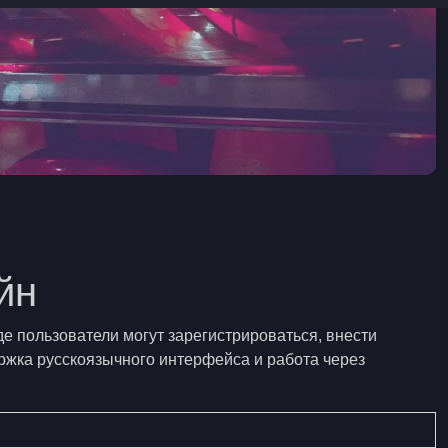
йн
е пользователи могут зарегистрироваться, внести
ержка русскоязычного интерфейса и работа через