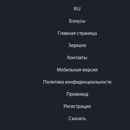
RU
Бонусы
Главная страница
Зеркало
Контакты
Мобильная версия
Политика конфиденциальности
Промокод
Регистрация
Скачать